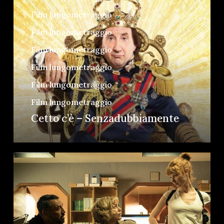
Film lungometraggio
Film lungometraggio
Film lungometraggio
Film lungometraggio
Film lungometraggio
Film lungometraggio
Cetto c’è – Senzadubbiamente