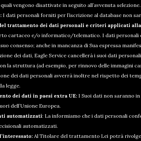
 quali vengono disattivate in seguito all’avvenuta selezione.
:
I dati personali forniti per l’iscrizione al database non s
el trattamento dei dati personali e criteri applicati al
to cartaceo e/o informatico/telematico. I dati personali d
 suo consenso; anche in mancanza di Sua espressa manifest
zione dei dati, Eagle Service cancellerà i suoi dati personali
on la struttura (ad esempio, per rinnovo delle immagini car
one dei dati personali avverrà inoltre nel rispetto dei tem
lla legge.
nto dei dati in paesi extra UE:
I Suoi dati non saranno in
 fuori dell’Unione Europea.
ti automatizzati
: La informiamo che i dati personali con
ecisionali automatizzati.
l’interessato:
Al Titolare del trattamento Lei potrà rivolger