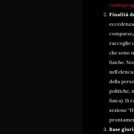
castingea
Finalità d
eccedenza e
comparse/a
raccoglie 
che sono ne
fisiche. N
nell’elenca
della perso
politiche, 
fisica). Si
sezione “H
prontament
Base giuri