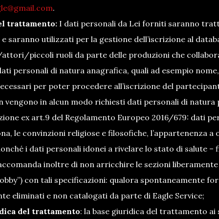
gle@gmail.com
.
el trattamento:
I dati personali da Lei forniti saranno trat
 saranno utilizzati per la gestione dell’iscrizione al datab
ttori/piccoli ruoli da parte delle produzioni che collabora
dati personali di natura anagrafica, quali ad esempio nome,
cessari per poter procedere all’iscrizione del partecipante
on vengono in alcun modo richiesti dati personali di natura 
zione ex art.9 del Regolamento Europeo 2016/679: dati perso
na, le convinzioni religiose e filosofiche, l’appartenenza a 
nonché i dati personali idonei a rivelare lo stato di salute –
 raccomanda inoltre di non arricchire le sezioni liberamente
obby”) con tali specificazioni: qualora spontaneamente forni
e eliminati e non catalogati da parte di Eagle Service;
dica del trattamento
: la base giuridica del trattamento ai s