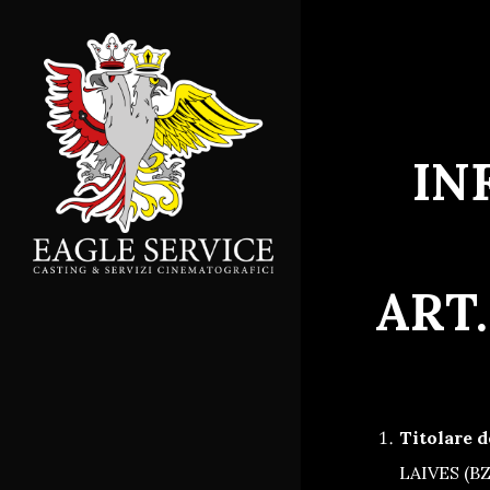
Skip
to
main
content
IN
ART
Titolare d
LAIVES (BZ