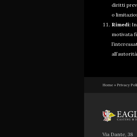
diritti pre
o limitazio
Rimedi:
In
motivata fi
l’interess
all’autorit
Home
»
Privacy Po
Via Dante, 38