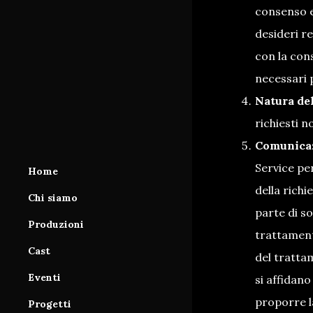
consenso es
desideri re
con la con
necessari 
Natura de
richiesti n
Comunicaz
Service pe
Home
della richi
Chi siamo
parte di s
Produzioni
trattamenti
Area produzioni
Cast
del trattam
Database
Area cast
Eventi
si affidano
Servizi
Iscrizione al database
proporre l
Progetti