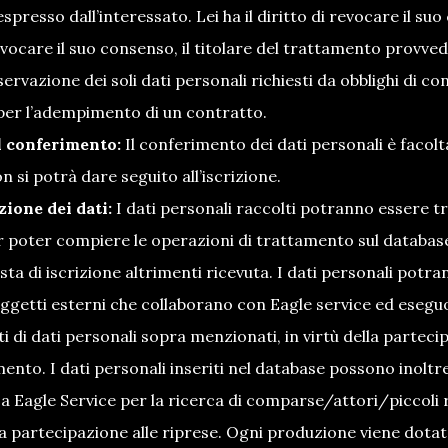
presso dall’interessato. Lei ha il diritto di revocare il s
vocare il suo consenso, il titolare del trattamento provved
servazione dei soli dati personali richiesti da obblighi di
per l’adempimento di un contratto.
l conferimento:
Il conferimento dei dati personali è facolta
on si potrà dare seguito all’iscrizione.
ione dei dati:
I dati personali raccolti potranno essere tr
r poter compiere le operazioni di trattamento sul database
esta di iscrizione altrimenti ricevuta. I dati personali po
oggetti esterni che collaborano con Eagle service ed esegu
 di dati personali sopra menzionati, in virtù della partecipa
ento. I dati personali inseriti nel database possono inoltr
 a Eagle Service per la ricerca di comparse/attori/piccoli ru
a partecipazione alle riprese. Ogni produzione viene dotata