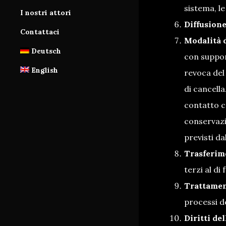
Tutorial
sistema, le
I nostri attori
Diffusione
Contattaci
Modalità d
Deutsch
con suppor
English
revoca del
di cancella
contatto c
conservazi
previsti da
Trasferime
terzi al di
Trattamen
processi d
Diritti del