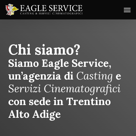
Skip
Menu
Men
to
main
content
Chi siamo?
Siamo Eagle Service,
un’agenzia di
Casting
e
Servizi Cinematografici
con sede in Trentino
Alto Adige