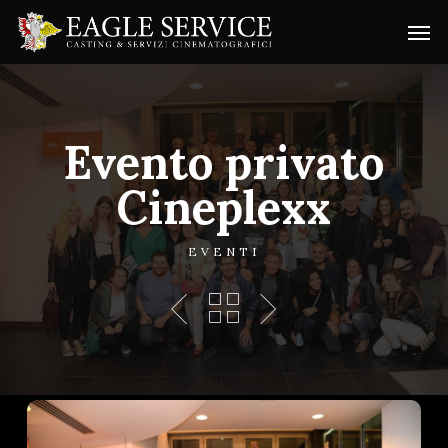
Skip
Menu
Men
to
main
content
Evento privato
Cineplexx
EVENTI