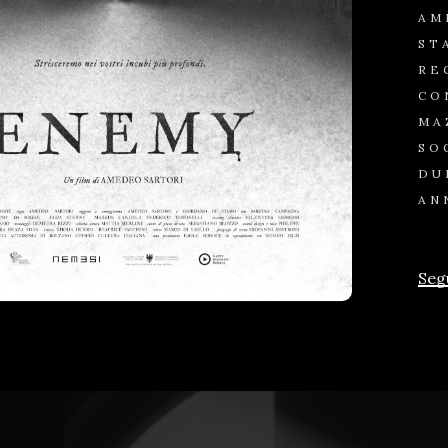
AM
ST
RE
CO
MA
SO
DU
AN
Seg