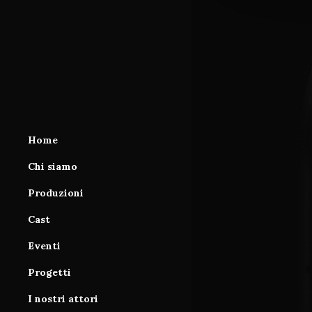
Home
Chi siamo
Produzioni
Area produzioni
Cast
Database
Area cast
Eventi
Servizi
Iscrizione al database
Progetti
Tutorial
I nostri attori