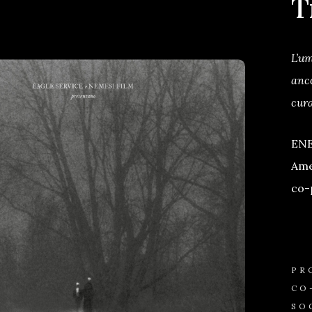
T
L’um
anco
cura
ENE
Ame
co-
PR
CO
SO